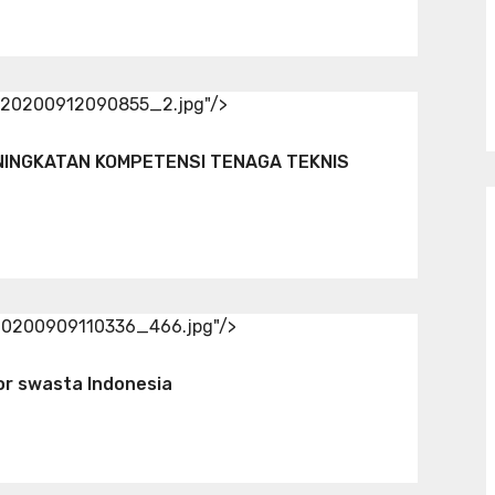
d/20200912090855_2.jpg"/>
INGKATAN KOMPETENSI TENAGA TEKNIS
/20200909110336_466.jpg"/>
or swasta Indonesia