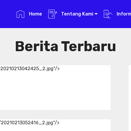
Home
Tentang Kami
Infor
Berita Terbaru
d/20210213042425_2.jpg"/>
d/20210213052416_2.jpg"/>