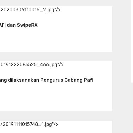
d/20200906110016_2.jpg"/>
AFI dan SwipeRX
/20191222085525_466.jpg"/>
ang dilaksanakan Pengurus Cabang Pafi
d/20191111015748_1.jpg"/>