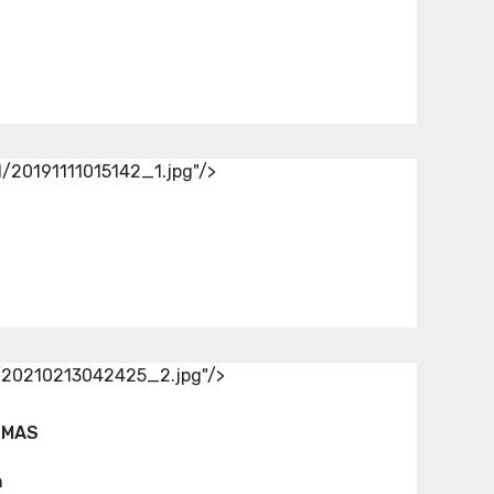
d/20191111015142_1.jpg"/>
d/20210213042425_2.jpg"/>
SMAS
n