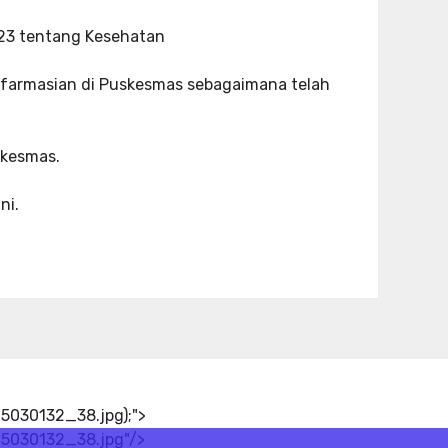
23 tentang Kesehatan
farmasian di Puskesmas sebagaimana telah
kesmas.
ni.
5030132_38.jpg);">
15030132_38.jpg"/>