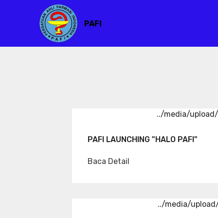
PAFI
../media/uploa
PAFI LAUNCHING "HALO PAFI"
Baca Detail
../media/uploa