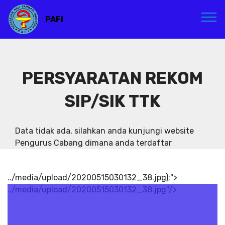
PAFI
PERSYARATAN REKOM
SIP/SIK TTK
Data tidak ada, silahkan anda kunjungi website
Pengurus Cabang dimana anda terdaftar
../media/upload/20200515030132_38.jpg);">
../media/upload/20200515030132_38.jpg"/>